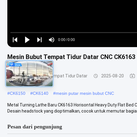
Loaded
:
0%
0:00
/
0:00
Play
Play
Play
Mute
Current
Duration
next
next
Mesin Bubut Tempat Tidur Datar CNC CK616
Time
Mesin Bubut CNC Tempat Tidur Datar
2025-08-20
#
CK6150
#
CK6140
#
mesin putar mesin bubut CNC
Metal Turning Lathe Baru CK6163 Horisontal Heavy Duty Flat Bed 
Desain headstock yang dioptimalkan, cocok untuk memutar bagian 
Pesan dari pengunjung