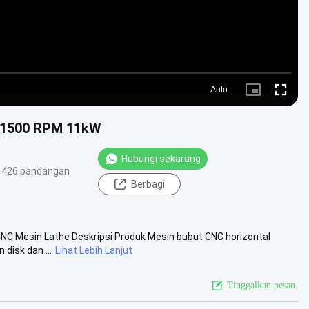
Auto
Picture-
Fullscre
in-
Picture
3 1500 RPM 11kW
Hubungi sekarang
426 pandangan
Berbagi
CNC Mesin Lathe Deskripsi Produk Mesin bubut CNC horizontal
disk dan ...
Lihat Lebih Lanjut
Tinggalkan pesan.