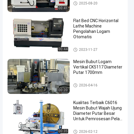
Mesin Bubut CNC Tempat Tid
2025-08-20
ur Datar
00:41
Flat Bed CNC Horizontal
Lathe Machine
Pengolahan Logam
Otomatis
en
Mesin Bubut CNC Tempat Tid
00:44
2023-11-27
ur Datar
Mesin Bubut Logam
Vertikal CK5117 Diameter
Putar 1700mm
Mesin Lathe Vertikal
2026-04-16
00:20
Kualitas Terbaik C6016
Mesin Bubut Wajah Ujung
Diameter Putar Besar
Untuk Pemrosesan Pelat
Flange
Mesin Bubut Wajah
00:35
2026-02-12