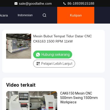
sale@goodlathe.com
86-18939515188
Acara
Kutipan
Indonesian
Mesin Bubut Tempat Tidur Datar CNC
CK6163 1500 RPM 11kW
Hubungi sekarang
Pelajari Lebih Lanjut
Video terkait
CAK6150 Mesin CNC
500mm Swing 1500mm
Workpiece