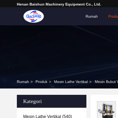
Henan Baishun Machinery Equipment Co., Ltd.
Rumah
Prod
Rumah
>
Produk
>
Mesin Lathe Vertikal
>
Mesin Bubut 
Kategori
Mesin Lathe Vertikal
(540)