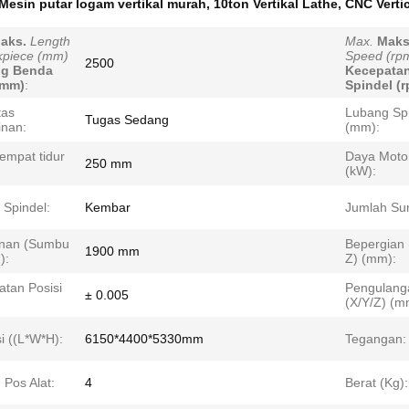
Mesin putar logam vertikal murah
,
10ton Vertikal Lathe
,
CNC Verti
aks.
Length
Max.
Maks
kpiece (mm)
Speed (rp
2500
ng Benda
Kecepata
(mm)
:
Spindel (
tas
Lubang Sp
Tugas Sedang
nan:
(mm):
empat tidur
Daya Motor
250 mm
(kW):
 Spindel:
Kembar
Jumlah Su
anan (Sumbu
Bepergian
1900 mm
):
Z) (mm):
atan Posisi
Pengulang
± 0.005
(X/Y/Z) (m
i ((L*W*H):
6150*4400*5330mm
Tegangan:
 Pos Alat:
4
Berat (Kg):