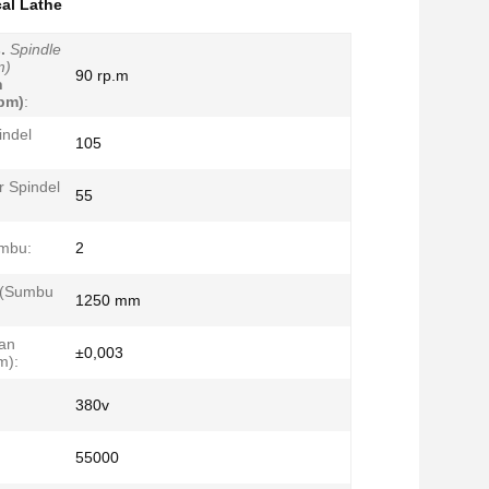
cal Lathe
.
Spindle
m)
90 rp.m
n
rpm)
:
indel
105
 Spindel
55
mbu:
2
 (Sumbu
1250 mm
an
±0,003
m):
380v
55000