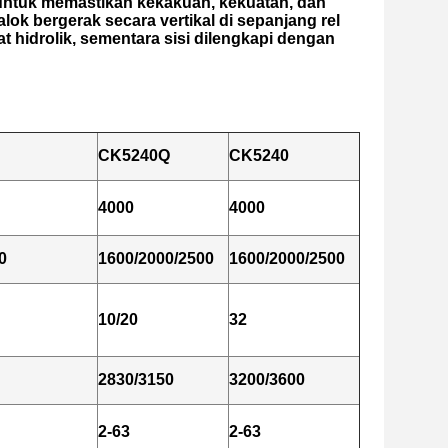
h untuk memastikan kekakuan, kekuatan, dan
lok bergerak secara vertikal di sepanjang rel
 hidrolik, sementara sisi dilengkapi dengan
CK5240Q
CK5240
4000
4000
0
1600/2000/2500
1600/2000/2500
10/20
32
2830/3150
3200/3600
2-63
2-63