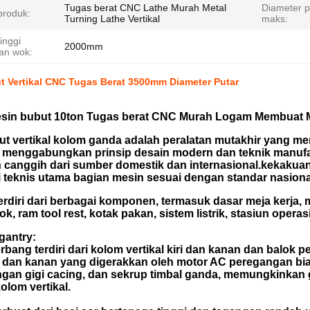
Tugas berat CNC Lathe Murah Metal
Diameter p
roduk:
Turning Lathe Vertikal
maks:
inggi
2000mm
an wok:
t Vertikal CNC Tugas Berat 3500mm Diameter Putar
sin bubut 10ton Tugas berat CNC Murah Logam Membuat Me
ut vertikal kolom ganda adalah peralatan mutakhir yang m
Ini menggabungkan prinsip desain modern dan teknik manu
canggih dari sumber domestik dan internasional.kekakuan
i teknis utama bagian mesin sesuai dengan standar nasiona
terdiri dari berbagai komponen, termasuk dasar meja kerja, m
lok, ram tool rest, kotak pakan, sistem listrik, stasiun oper
gantry:
rbang terdiri dari kolom vertikal kiri dan kanan dan balok
ri dan kanan yang digerakkan oleh motor AC peregangan bi
ngan gigi cacing, dan sekrup timbal ganda, memungkinkan g
lom vertikal.