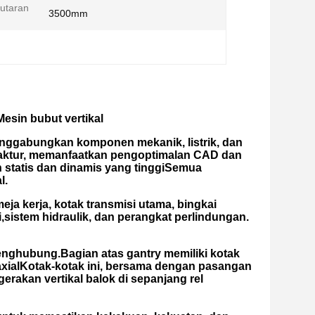
utaran
3500mm
sin bubut vertikal
enggabungkan komponen mekanik, listrik, dan
faktur, memanfaatkan pengoptimalan CAD dan
 statis dan dinamis yang tinggiSemua
l.
eja kerja, kotak transmisi utama, bingkai
asi,sistem hidraulik, dan perangkat perlindungan.
 penghubung.Bagian atas gantry memiliki kotak
axialKotak-kotak ini, bersama dengan pasangan
erakan vertikal balok di sepanjang rel