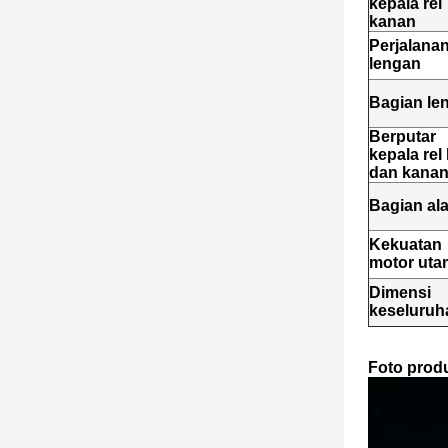
kepala rel
kanan
Perjalana
lengan
Bagian le
Berputar
kepala rel 
dan kana
Bagian ala
Kekuatan
motor uta
Dimensi
keseluruh
Foto prod