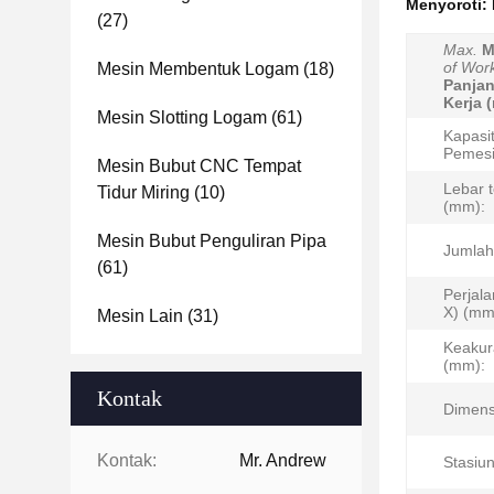
Menyoroti:
(27)
Max.
M
of Wor
Mesin Membentuk Logam
(18)
Panja
Kerja 
Mesin Slotting Logam
(61)
Kapasi
Pemesi
Mesin Bubut CNC Tempat
Lebar t
Tidur Miring
(10)
(mm):
Mesin Bubut Penguliran Pipa
Jumlah
(61)
Perjal
X) (mm
Mesin Lain
(31)
Keakur
(mm):
Kontak
Dimens
Kontak:
Mr. Andrew
Stasiun