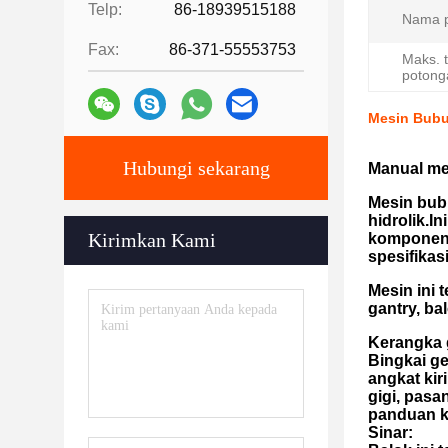
Telp:
86-18939515188
Nama p
Fax:
86-371-55553753
Maks. t
potong
Mesin Bubu
Hubungi sekarang
Manual me
Mesin bub
hidrolik.
Kirimkan Kami
komponen 
spesifikas
Mesin ini 
gantry, ba
Kerangka 
Bingkai ge
angkat ki
gigi, pasa
panduan ko
Sinar: