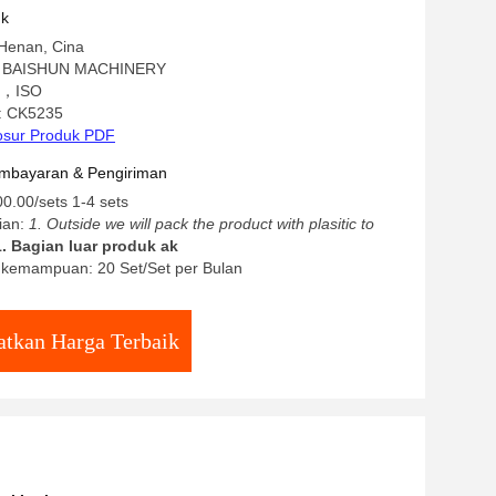
uk
 Henan, Cina
: BAISHUN MACHINERY
CE，ISO
: CK5235
osur Produk PDF
mbayaran & Pengiriman
0.00/sets 1-4 sets
ian:
1. Outside we will pack the product with plasitic to
1. Bagian luar produk ak
kemampuan: 20 Set/Set per Bulan
tkan Harga Terbaik