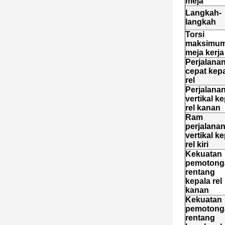
meja
Langkah-
langkah
Torsi
maksimu
meja kerja
Perjalana
cepat kep
rel
Perjalana
vertikal k
rel kanan
Ram
perjalana
vertikal k
rel kiri
Kekuatan
pemotong
rentang
kepala rel
kanan
Kekuatan
pemotong
rentang