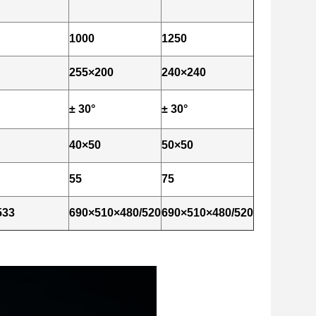
1000
1250
255×200
240×240
± 30°
± 30°
40×50
50×50
55
75
533
690×510×480/520
690×510×480/520