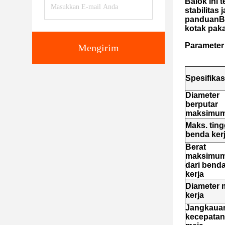
Balok ini 
stabilitas
panduanBag
kotak paka
Parameter
Mengirim
Spesifikas
Diameter
berputar
maksimu
Maks. ting
benda ker
Berat
maksimu
dari bend
kerja
Diameter 
kerja
Jangkaua
kecepatan