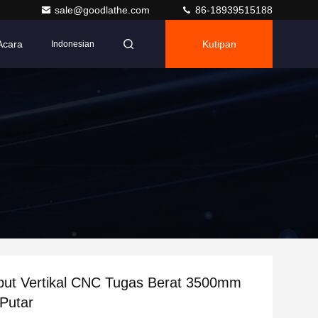
sale@goodlathe.com
86-18939515188
Acara
Kutipan
Indonesian
but Vertikal CNC Tugas Berat 3500mm
Putar