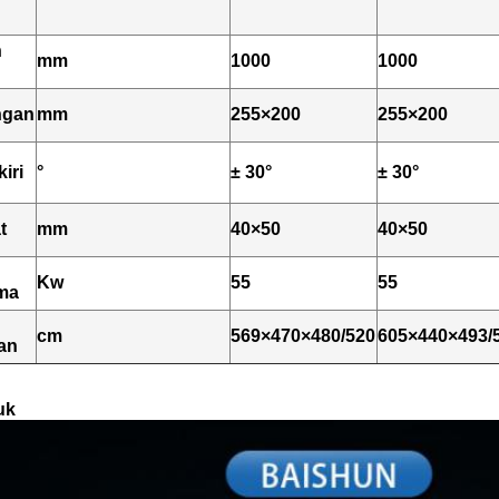
n
mm
1000
1000
ngan
mm
255×200
255×200
kiri
°
± 30°
± 30°
n
t
mm
40×50
40×50
Kw
55
55
ma
cm
569×470×480/520
605×440×493/
an
uk