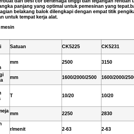
terbuat dari besi cor bertenaga tinggi dan tegangan renda
 jangka panjang yang optimal untuk pemesinan yang tepat.ba
ian belakang balok dilengkapi dengan empat titik pengikat
n untuk tempat kerja alat.
 mesin
i
Satuan
CK5225
CK5231
mm
2500
3150
m
gi
mm
1600/2000/2500
1600/2000/250
ja
m
T
10/20
10/20
a
meja
mm
2250
2830
n
r/menit
2-63
2-63