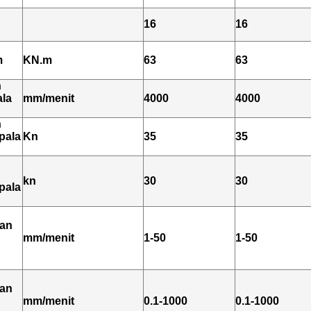
16
16
m
KN.m
63
63
n
ala
mm/menit
4000
4000
n
epala
Kn
35
35
n
kn
30
30
epala
an
mm/menit
1-50
1-50
an
mm/menit
0.1-1000
0.1-1000