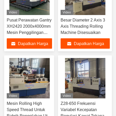
Video
Video
Pusat Perawatan Gantry
Besar Diameter 2 Axis 3
XH2420 2000x4000mm
Axis Threading Rolling
Mesin Penggilingan
Machine Disesuaikan
CNC
Dapatkan Harga
Dapatkan Harga
Terbaik
Terbaik
Video
Video
Mesin Rolling High
Z28-650 Frekuensi
Speed Thread Untuk
Variabel Kecepatan
Pabrik Pengolahan Utas
Regulasi Kawat Tekanan