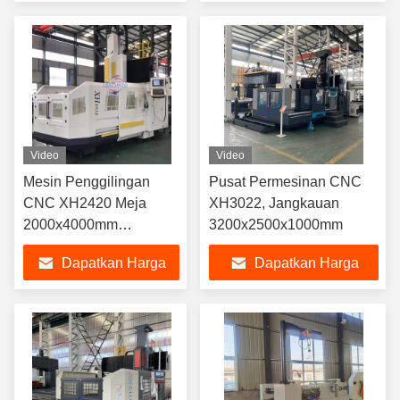
Terbaik
Terbaik
Video
Video
Mesin Penggilingan
Pusat Permesinan CNC
CNC XH2420 Meja
XH3022, Jangkauan
2000x4000mm
3200x2500x1000mm
Kapasitas 10000kg
Dapatkan Harga
Dapatkan Harga
Terbaik
Terbaik