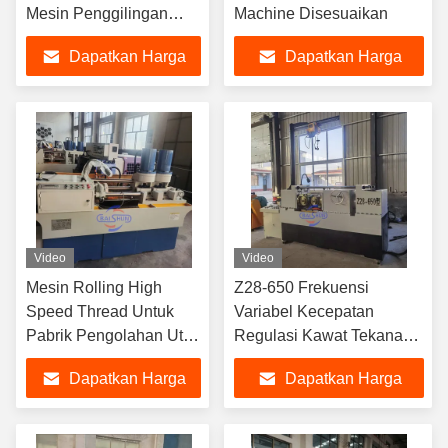
Mesin Penggilingan
Machine Disesuaikan
CNC
Dapatkan Harga
Dapatkan Harga
Terbaik
Terbaik
Video
Video
Mesin Rolling High
Z28-650 Frekuensi
Speed Thread Untuk
Variabel Kecepatan
Pabrik Pengolahan Utas
Regulasi Kawat Tekanan
Sekrup
Thread Rolling Machine
Dapatkan Harga
Dapatkan Harga
Terbaik
Terbaik