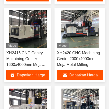
Terbaik
Terbaik
Video
Video
XH2416 CNC Gantry
XH2420 CNC Machining
Machining Center
Center 2000x4000mm
1600x4000mm Meja
Meja Metal Milling
10000kg Beban
Dapatkan Harga
Dapatkan Harga
Terbaik
Terbaik