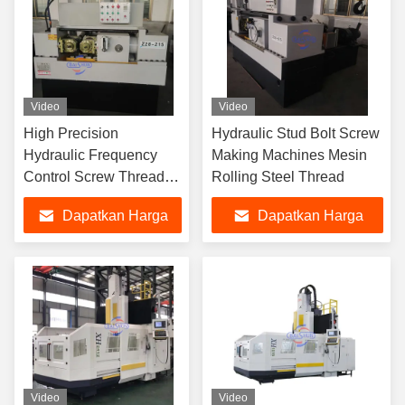
Video
Video
High Precision
Hydraulic Stud Bolt Screw
Hydraulic Frequency
Making Machines Mesin
Control Screw Thread
Rolling Steel Thread
Rolling Machine (mesin
Dapatkan Harga
Dapatkan Harga
penggulung benang
sekrup)
Terbaik
Terbaik
Video
Video