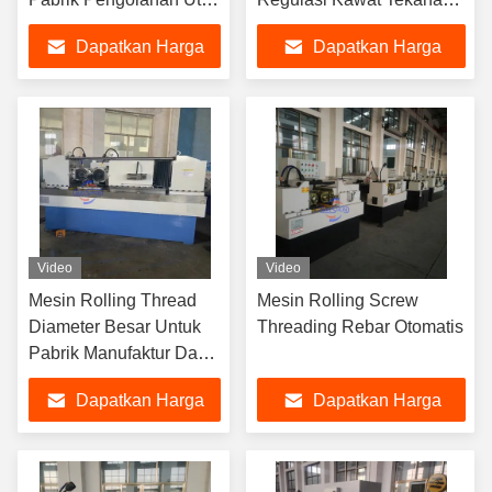
Sekrup
Thread Rolling Machine
Dapatkan Harga
Dapatkan Harga
Terbaik
Terbaik
Video
Video
Mesin Rolling Thread
Mesin Rolling Screw
Diameter Besar Untuk
Threading Rebar Otomatis
Pabrik Manufaktur Dan
Toko Bahan Bangunan
Dapatkan Harga
Dapatkan Harga
Terbaik
Terbaik