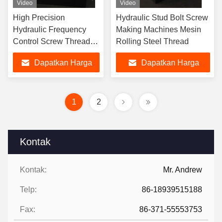
Video
Video
High Precision
Hydraulic Stud Bolt Screw
Hydraulic Frequency
Making Machines Mesin
Control Screw Thread
Rolling Steel Thread
Rolling Machine (mesin
Dapatkan Harga
Dapatkan Harga
penggulung benang
sekrup)
Terbaik
Terbaik
1
2
Kontak
Kontak:
Mr. Andrew
Telp:
86-18939515188
Fax:
86-371-55553753