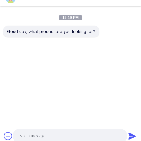
Mengirim
11:19 PM
Good day, what product are you looking for?
Henan Baishun Machinery Equipment Co.,
Ltd.
sale@goodlathe.com
86-18939515188
Tidak, tidak.65, Jalan Tianming, Distrik Jinshui, Kota
Zhengzhou, Provinsi Henan, Cina
Cina Kualitas Baik Mesin Lathe Vertikal Pemasok. Hak Cipta
© 2023-2026 lathemach.com . Seluruh hak cipta.