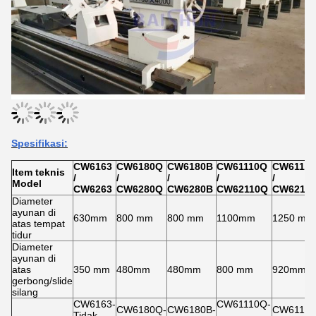
Spesifikasi:
CW6163
CW6180Q
CW6180B
CW61110Q
CW6112
Item teknis
/
/
/
/
/
Model
CW6263
CW6280Q
CW6280B
CW62110Q
CW6212
Diameter
ayunan di
630mm
800 mm
800 mm
1100mm
1250 mm
atas tempat
tidur
Diameter
ayunan di
atas
350 mm
480mm
480mm
800 mm
920mm
gerbong/slide
silang
CW6163-
CW61110Q-
CW6180Q-
CW6180B-
CW61125
Tidak
-