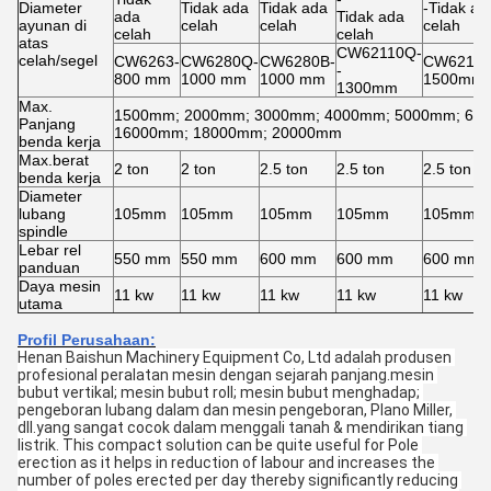
Diameter
Tidak ada
Tidak ada
-Tidak ad
ada
Tidak ada
ayunan di
celah
celah
celah
celah
celah
atas
CW62110Q-
celah/segel
CW6263-
CW6280Q-
CW6280B-
CW62125
-
800 mm
1000 mm
1000 mm
1500mm
1300mm
Max.
1500mm; 2000mm; 3000mm; 4000mm; 5000mm; 60
Panjang
16000mm; 18000mm; 20000mm
benda kerja
Max.berat
2 ton
2 ton
2.5 ton
2.5 ton
2.5 ton
benda kerja
Diameter
lubang
105mm
105mm
105mm
105mm
105mm
spindle
Lebar rel
550 mm
550 mm
600 mm
600 mm
600 mm
panduan
Daya mesin
11 kw
11 kw
11 kw
11 kw
11 kw
utama
Profil Perusahaan:
Henan Baishun Machinery Equipment Co, Ltd adalah produsen 
profesional peralatan mesin dengan sejarah panjang.mesin 
bubut vertikal; mesin bubut roll; mesin bubut menghadap; 
pengeboran lubang dalam dan mesin pengeboran, Plano Miller, 
dll.yang sangat cocok dalam menggali tanah & mendirikan tiang 
listrik. This compact solution can be quite useful for Pole 
erection as it helps in reduction of labour and increases the 
number of poles erected per day thereby significantly reducing 