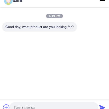
admin
Kontak
4:19 PM
Kontak:
Mr. Andrew
Good day, what product are you looking for?
Telp:
86-18939515188
Fax:
86-371-55553753
Hubungi sekarang
Kirimkan Kami