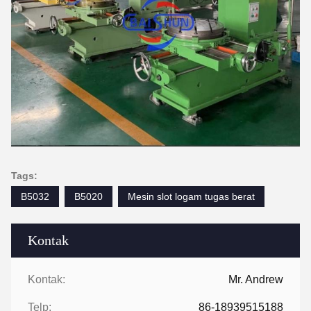
Tags:
B5032
B5020
Mesin slot logam tugas berat
Kontak
Kontak:
Mr. Andrew
Telp:
86-18939515188