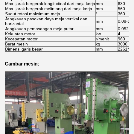
Max. jarak bergerak longitudinal dari meja kerja
mm
630
Max. jarak bergerak melintang dari meja kerja
mm
560
Sudut rotasi maksimum meja
°
360
Jangkauan pasokan daya meja vertikal dan
mm
0.08-1.
horizontal
Jangkauan pemasangan meja putar
mm
0.052-0
Kekuatan motor
kw
4
Kecepatan motor
r/menit
960
Berat mesin
kg
3000
Dimensi garis besar
mm
2261*14
Gambar mesin: