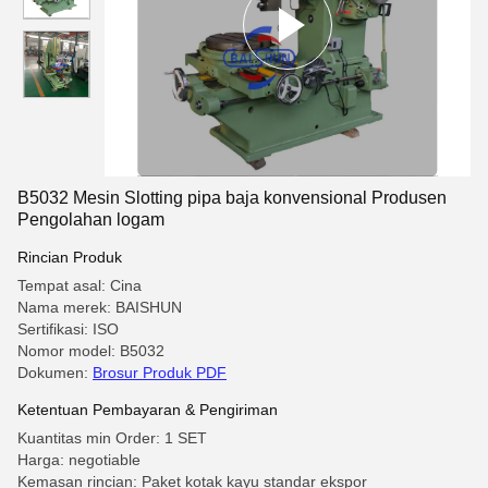
B5032 Mesin Slotting pipa baja konvensional Produsen
Pengolahan logam
Rincian Produk
Tempat asal: Cina
Nama merek: BAISHUN
Sertifikasi: ISO
Nomor model: B5032
Dokumen:
Brosur Produk PDF
Ketentuan Pembayaran & Pengiriman
Kuantitas min Order: 1 SET
Harga: negotiable
Kemasan rincian: Paket kotak kayu standar ekspor