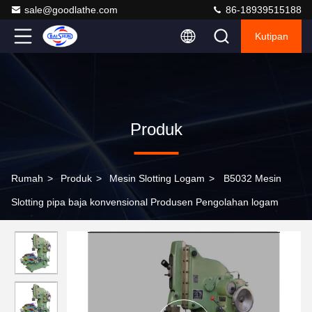
sale@goodlathe.com
86-18939515188
Kutipan
Produk
Rumah
>
Produk
>
Mesin Slotting Logam
>
B5032 Mesin
Slotting pipa baja konvensional Produsen Pengolahan logam