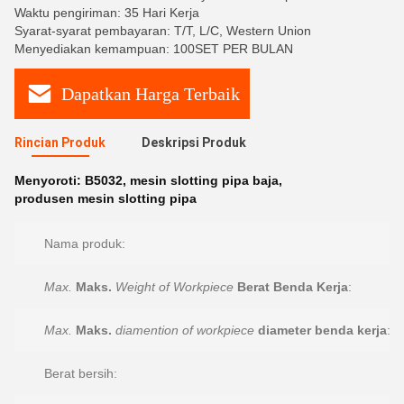
Waktu pengiriman: 35 Hari Kerja
Syarat-syarat pembayaran: T/T, L/C, Western Union
Menyediakan kemampuan: 100SET PER BULAN
Dapatkan Harga Terbaik
Rincian Produk
Deskripsi Produk
Menyoroti:
B5032
,
mesin slotting pipa baja
,
produsen mesin slotting pipa
Nama produk:
Max.
Maks.
Weight of Workpiece
Berat Benda Kerja
:
Max.
Maks.
diamention of workpiece
diameter benda kerja
:
Berat bersih: