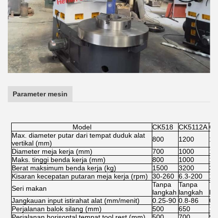
Parameter mesin
Model
CK518
CK5112A
CK
Max. diameter putar dari tempat duduk alat
800
1200
16
vertikal (mm)
Diameter meja kerja (mm)
700
1000
14
Maks. tinggi benda kerja (mm)
800
1000
12
Berat maksimum benda kerja (kg)
1500
3200
32
Kisaran kecepatan putaran meja kerja (rpm)
30-260
6.3-200
15
Tanpa
Tanpa
Ta
Seri makan
langkah
langkah
la
Jangkauan input istirahat alat (mm/menit)
0.25-90
0.8-86
0.
Perjalanan balok silang (mm)
500
650
12
Perjalanan horisontal tempat tool rest (mm)
500
700
90