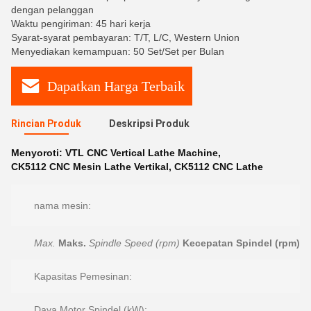
dengan pelanggan
Waktu pengiriman: 45 hari kerja
Syarat-syarat pembayaran: T/T, L/C, Western Union
Menyediakan kemampuan: 50 Set/Set per Bulan
Dapatkan Harga Terbaik
Rincian Produk
Deskripsi Produk
Menyoroti:
VTL CNC Vertical Lathe Machine
,
CK5112 CNC Mesin Lathe Vertikal
,
CK5112 CNC Lathe
nama mesin:
Max.
Maks.
Spindle Speed (rpm)
Kecepatan Spindel (rpm)
:
Kapasitas Pemesinan:
Daya Motor Spindel (kW):