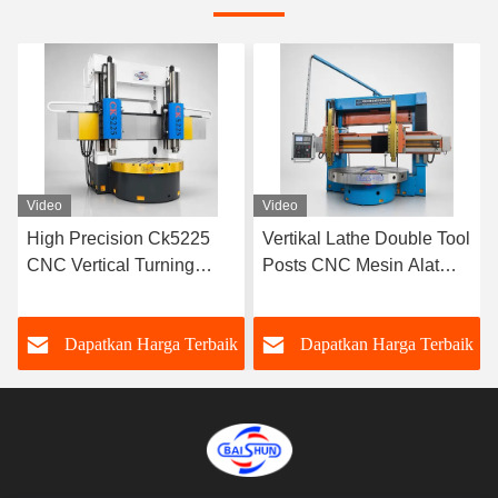
Video
Video
Vertikal Lathe Double Tool
Ck5116 Mesin bubut CNC
Posts CNC Mesin Alat
tipe vertikal presisi tinggi
Untuk Tugas Berat
untuk mesin logam
Turning Stabil
k
Dapatkan Harga Terbaik
Dapatkan Harga Terbaik