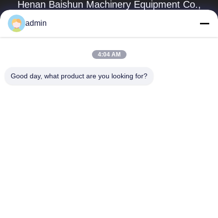
Henan Baishun Machinery Equipment Co.,
Ltd.
admin
sale@goodlathe.com
86-18939515188
4:04 AM
Tidak, tidak.65, Jalan Tianming, Distrik Jinshui, Kota
Good day, what product are you looking for?
Zhengzhou, Provinsi Henan, Cina
Cina Kualitas Baik Mesin Lathe Vertikal Pemasok. Hak Cipta
© 2023-2026 lathemach.com . Seluruh hak cipta.