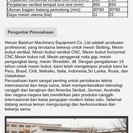
Perjalanan vertikal tempat tool rest (mm)
450
650
75
Ukuran bagian batang pemotong (mm)
30*40
30*40
30
Daya mesin utama (kw)
11
22
15
Pengantar Perusahaan
Henan Baishun Machinery Equipment Co.,Ltd adalah produsen
profesional, yang terutama bekerja untuk mesin Slotting, Mesin
bubut vertikal, Mesin bubut vertikal CNC, Mesin bubut horizontal
CNC,Mesin bubut roll, Mesin penggerak roda gigi, mesin
pengangkat tiang, mesin Shredder, dll. Dengan pengalaman 14
tahun untuk mesin bubut, kami telah mengekspor produk kami ke
Peru, Brasil, Chili, Meksiko, Italia, Indonesia,Sri Lanka, Rusia, dan
Uzbekistan.
Perusahaan kami sangat penting untuk pertukaran teknis
internasional dan kerja sama, telah memperkenalkan teknologi
canggih dan kerajinan dari Amerika Serikat, Jerman, Australia
dan negara-negara lain,mendirikan jalur produksi canggih
internasional dan basis pengujian modern kelas satu. Selamat
datang semua teman mengunjungi dan berkomunikasi dan
bekerja sama.