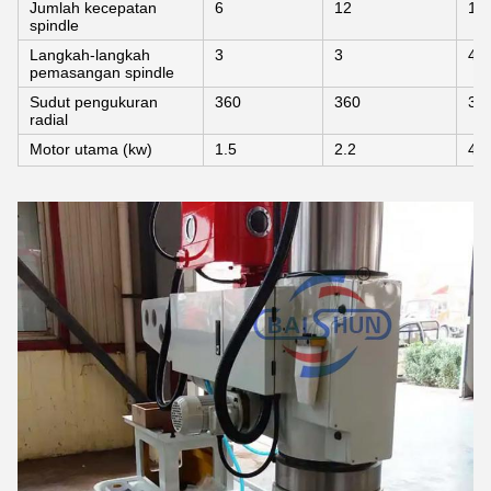
Jumlah kecepatan
6
12
12
spindle
Langkah-langkah
3
3
4
pemasangan spindle
Sudut pengukuran
360
360
36
radial
Motor utama (kw)
1.5
2.2
4