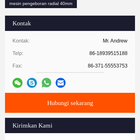
mesin pengeboran radial 40mm
Kontak
Kontak:
Mr. Andrew
Telp:
86-18939515188
Fax:
86-371-55553753
Hubungi sekarang
Kirimkan Kami