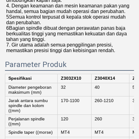
dihubungkan kapan saja.
4. Dengan keamanan dan mesin keamanan pakan yang
handal, semua bagian mudah operasi dan perubahan.
5Semua kontrol terpusat di kepala stok operasi mudah
dan perubahan.
6Bagian spindle dibuat dengan perawatan panas baja
berkualitas tinggi yang memastikan kekuatan dan daya
tahan yang tinggi.
7. Gir utama adalah semua penggilingan presisi,
memastikan presisi tinggi dan kebisingan rendah.
Parameter Produk
Spesifikasi
Z3032X10
Z3040X14
Z3
Diameter pengeboran
32
40
50
maksimum (mm)
Jarak antara sumbu
170-1100
260-1210
35
spindle dan kolom
((mm)
Perjalanan spindle
120
260
35
((mm)
Spindle taper ((morse)
MT4
MT4
MT