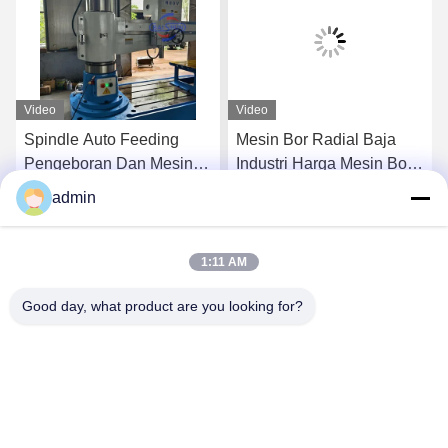
Video
Video
Spindle Auto Feeding
Mesin Bor Radial Baja
Pengeboran Dan Mesin
Industri Harga Mesin Bor
Tapping Radial Arm
Radial Vertikal Z3080
admin
Pengeboran Mesin Harga
k
Dapatkan Harga Terbaik
Dapatkan Harga Terbaik
1:11 AM
Good day, what product are you looking for?
Henan Baishun Machinery Equipment Co.,
Ltd.
sale@goodlathe.com