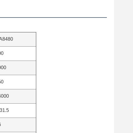
A8480
00
000
50
4000
31.5
6