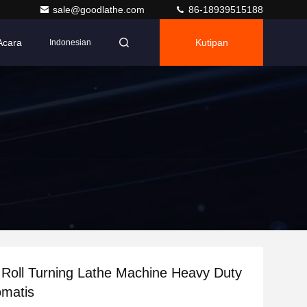
sale@goodlathe.com
86-18939515188
Acara
Kutipan
Indonesian
l Roll Turning Lathe Machine Heavy Duty
omatis