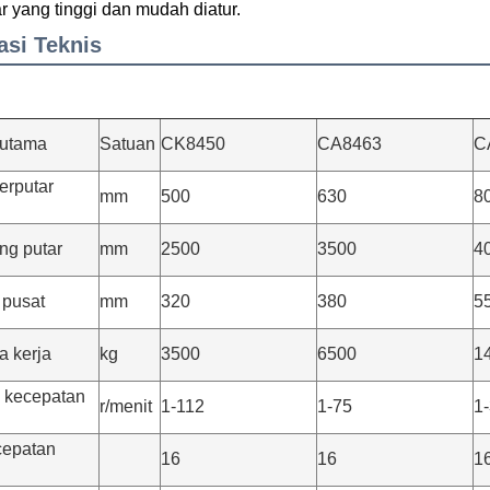
ar yang tinggi dan mudah diatur.
asi Teknis
 utama
Satuan
CK8450
CA8463
C
erputar
mm
500
630
8
ng putar
mm
2500
3500
4
 pusat
mm
320
380
5
a kerja
kg
3500
6500
1
 kecepatan
r/menit
1-112
1-75
1-
cepatan
16
16
1