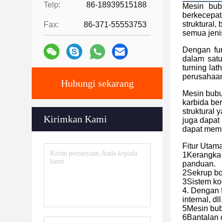
Telp:
86-18939515188
Mesin bub
berkecepat
struktural,
Fax:
86-371-55553753
semua jeni
Dengan fu
dalam satu
turning la
perusahaan
Hubungi sekarang
Mesin bubu
karbida ber
struktural 
Kirimkan Kami
juga dapat
dapat memp
Fitur Utama
1Kerangka 
panduan.
2Sekrup bo
3Sistem ko
4. Dengan 
internal, dll
5Mesin bub
6Bantalan d