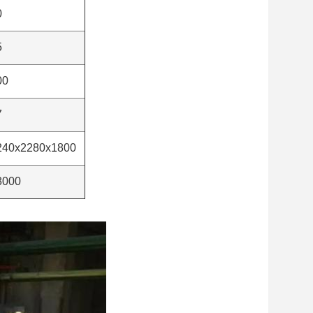
0
5
00
7
240x2280x1800
8000