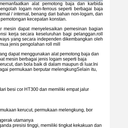
 memanfaatkan alat pemotong baja dan karbida
engolah logam non-ferrous seperti berbagai baja
sternal / internal, benang dari bahan non-logam, dan
s pemotongan kecepatan konstan.
ar mesin dapat menyelesaikan pemesinan bagian
nsi kerja secara keseluruhan bagi pelanggan.
roll
guideways yang secara independen dikembangkan oleh
a jenis pengolahan roll mill
yang dapat menggunakan alat pemotong baja dan
at mesin berbagai jenis logam seperti baja
kerucut, dan bola baik di dalam maupun di luar.Ini
gai permukaan berputar melengkungSelain itu,
ari besi cor HT300 dan memiliki empat jalur
ermukaan kerucut, permukaan melengkung, bor
nggerak utamanya
anda presisi tinggi, memiliki tingkat kekakuan dan