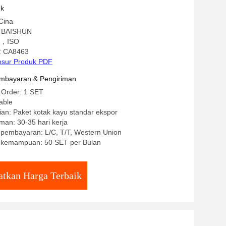
uk
Cina
 BAISHUN
CE，ISO
: CA8463
osur Produk PDF
mbayaran & Pengiriman
 Order: 1 SET
able
an: Paket kotak kayu standar ekspor
man: 30-35 hari kerja
 pembayaran: L/C, T/T, Western Union
 kemampuan: 50 SET per Bulan
tkan Harga Terbaik