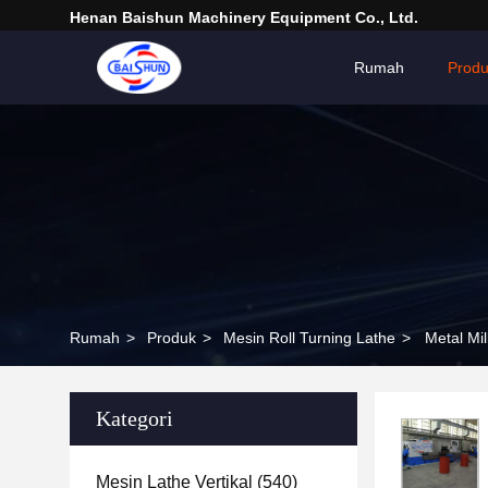
Henan Baishun Machinery Equipment Co., Ltd.
Rumah
Prod
Rumah
>
Produk
>
Mesin Roll Turning Lathe
>
Metal Mi
Kategori
Mesin Lathe Vertikal
(540)