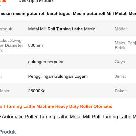
duk
Deskripsi Produk
mesin mesin putar roll berat tugas
,
Mesin putar roll Mill Metal
,
Mes
roduk:
Metal Mill Roll Turning Lathe Mesin
Model:
aks.
Swing
Maks. Pan
er
Diameter
800mm
Belok:
n
:
gulungan berputar
Gaya:
i:
Penggilingan Gulungan Logam
Jenis:
Mesin:
28000Kg
Paket:
Roll Turning Lathe Machine Heavy Duty Roller Otomatis
Automatic Roller Turning Lathe Metal Mill Roll Turning Lathe 
 Produk