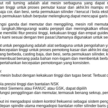
ut roll turning adalah alat mesin serbaguna yang dapat
an tinggi untuk proses pemutar kasar dan akhir.Ini mampu m
 baja cor, dan besi, serta permukaan silinder / kerucut / bola ek
s permukaan tubuh berputar melengkung.dapat mencapai gari
ngsi ganda dari memutar dan menggiling, mesin roll memut
 langkah,Mengurangi waktu penjepit dan meningkatkan efisie
the memiliki fitur presisi tinggi, kekakuan tinggi dan empat 
 kami sesuai dengan tren pasar.Utamanya digunakan untuk semu
t untuk penggulung adalah alat serbaguna untuk pengolahan 
kecepatan tinggi untuk proses pemotong kasar dan akhir.Ini dap
yang berbeda, casting baja, dan besi, serta permukaan silinder, 
 membuat benang pada bahan non-logam dan membentuk berba
ertahankan kecepatan pemotongan yang konsisten.
:
mesin bubut dengan kekakuan tinggi dan tugas berat: Terbuat d
la presisi tinggi dan bantalan NSK
ntrol Siemens atau FANUC atau GSK, dapat dipilih
fungsi penggilingan dan memutar, termasuk benang sekrup, p
.
ut ini mengadopsi sistem kontrol frekuensi sebagai sistem pe
epan spindle utama mengadopsi bantalan roller silinder baris g