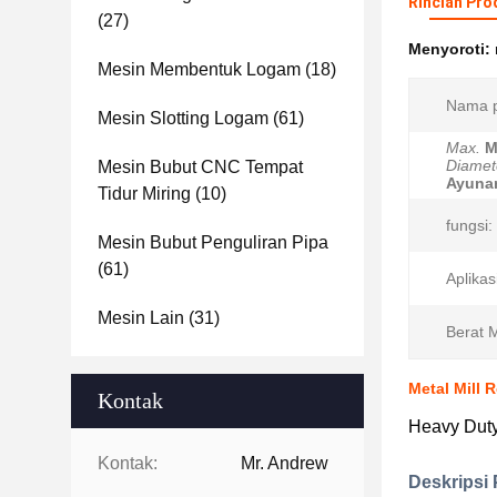
Rincian Pro
(27)
Menyoroti:
Mesin Membentuk Logam
(18)
Nama p
Mesin Slotting Logam
(61)
Max.
M
Diamet
Mesin Bubut CNC Tempat
Ayuna
Tidur Miring
(10)
fungsi:
Mesin Bubut Penguliran Pipa
(61)
Aplikas
Mesin Lain
(31)
Berat 
Metal Mill 
Kontak
Heavy Duty 
Kontak:
Mr. Andrew
Deskripsi