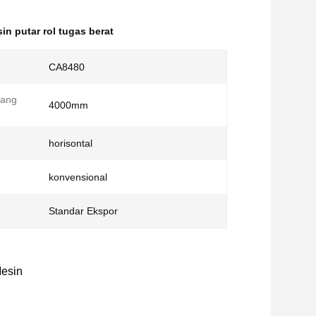
in putar rol tugas berat
CA8480
jang
4000mm
horisontal
konvensional
Standar Ekspor
Mesin