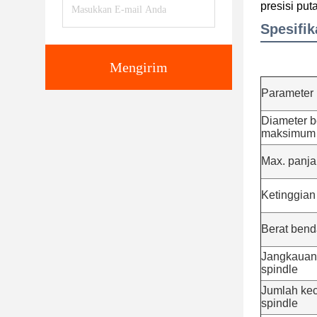
presisi put
Spesifik
Mengirim
Parameter
Diameter b
maksimum
Max. panja
Ketinggian
Berat bend
Jangkauan
spindle
Jumlah ke
spindle