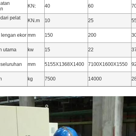
uatan
KN:
40
60
7
an
 dari pelat
KN.m
10
25
5
 lengan ekor
mm
150
200
3
n utama
kw
15
22
3
eseluruhan
mm
5155X1368X1400
7100X1600X1550
9
n
kg
7500
14000
2