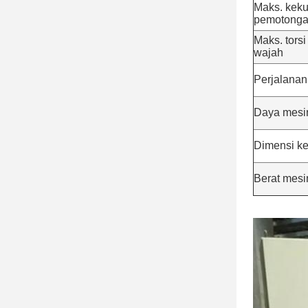
Maks. kek
pemotong
Maks. torsi
wajah
Perjalanan
Daya mesi
Dimensi k
Berat mesi