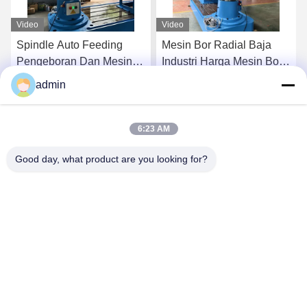
Video
Video
Spindle Auto Feeding
Mesin Bor Radial Baja
Pengeboran Dan Mesin
Industri Harga Mesin Bor
Tapping Radial Arm
Radial Vertikal Z3080
admin
Pengeboran Mesin Harga
k
Dapatkan Harga Terbaik
Dapatkan Harga Terbaik
6:23 AM
Good day, what product are you looking for?
Henan Baishun Machinery Equipment Co.,
Ltd.
sale@goodlathe.com
86-18939515188