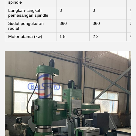
spindle
Langkah-langkah
3
3
4
pemasangan spindle
Sudut pengukuran
360
360
36
radial
Motor utama (kw)
1.5
2.2
4