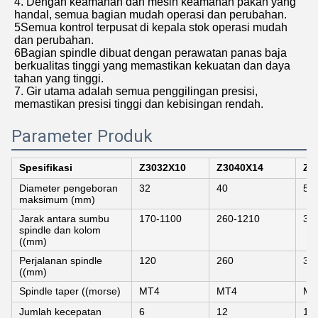
4. Dengan keamanan dan mesin keamanan pakan yang
handal, semua bagian mudah operasi dan perubahan.
5Semua kontrol terpusat di kepala stok operasi mudah
dan perubahan.
6Bagian spindle dibuat dengan perawatan panas baja
berkualitas tinggi yang memastikan kekuatan dan daya
tahan yang tinggi.
7. Gir utama adalah semua penggilingan presisi,
memastikan presisi tinggi dan kebisingan rendah.
Parameter Produk
Spesifikasi
Z3032X10
Z3040X14
Z3
Diameter pengeboran
32
40
50
maksimum (mm)
Jarak antara sumbu
170-1100
260-1210
35
spindle dan kolom
((mm)
Perjalanan spindle
120
260
35
((mm)
Spindle taper ((morse)
MT4
MT4
MT
Jumlah kecepatan
6
12
12