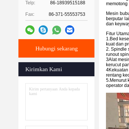
Telp:
86-18939515188
memotong s
Mesin bubu
Fax:
86-371-55553753
berputar l
dan keyway
Fitur Utama
1.Bed kese
kuat dan pr
Hubungi sekarang
2. Spindle
runout spin
3Alat mesi
kerucut pan
Kirimkan Kami
4Kekuatan 
rentang ke
5.Menurut k
operator da