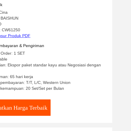
uk
Cina
 BAISHUN
O
: CW61250
osur Produk PDF
mbayaran & Pengiriman
 Order: 1 SET
able
an: Ekspor paket standar kayu atau Negosiasi dengan
man: 65 hari kerja
 pembayaran: T/T, L/C, Western Union
kemampuan: 20 Set/Set per Bulan
tkan Harga Terbaik