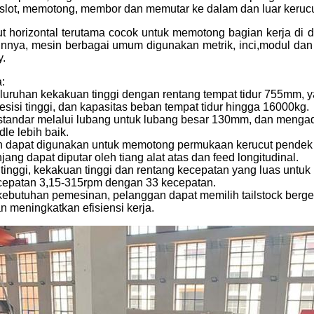
lot, memotong, membor dan memutar ke dalam dan luar kerucut
t horizontal terutama cocok untuk memotong bagian kerja di da
ainnya, mesin berbagai umum digunakan metrik, inci,modul da
.
:
luruhan kekakuan tinggi dengan rentang tempat tidur 755mm, y
esisi tinggi, dan kapasitas beban tempat tidur hingga 16000kg.
 standar melalui lubang untuk lubang besar 130mm, dan mengado
dle lebih baik.
n dapat digunakan untuk memotong permukaan kerucut pendek da
jang dapat diputar oleh tiang alat atas dan feed longitudinal.
tinggi, kekakuan tinggi dan rentang kecepatan yang luas untuk
cepatan 3,15-315rpm dengan 33 kecepatan.
ebutuhan pemesinan, pelanggan dapat memilih tailstock bergera
n meningkatkan efisiensi kerja.