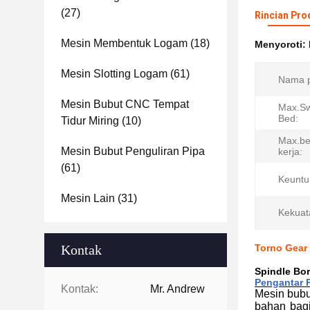
(27)
Rincian Pro
Mesin Membentuk Logam
(18)
Menyoroti:
Mesin Slotting Logam
(61)
Nama p
Mesin Bubut CNC Tempat
Max.Sw
Bed:
Tidur Miring
(10)
Max.be
Mesin Bubut Penguliran Pipa
kerja:
(61)
Keuntu
Mesin Lain
(31)
Kekuat
Kontak
Torno Gear 
Spindle Bor
Pengantar 
Kontak:
Mr. Andrew
Mesin bubu
bahan bagi