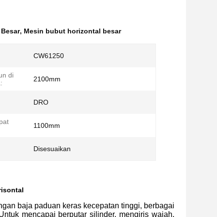
 Besar
,
Mesin bubut horizontal besar
CW61250
n di
2100mm
:
DRO
pat
1100mm
Disesuaikan
isontal
ongan baja paduan keras kecepatan tinggi, berbagai
ntuk mencapai berputar silinder, mengiris wajah,