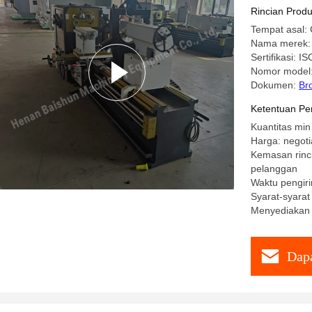
Rincian Prod
Tempat asal: 
Nama merek:
Sertifikasi: IS
Nomor model
Dokumen:
Br
Ketentuan Pe
Kuantitas min
Harga: negoti
Kemasan rinci
pelanggan
Waktu pengiri
Syarat-syarat
Menyediakan 
Dapa