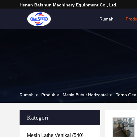
Henan Baishun Machinery Equipment Co., Ltd.
Rumah
Prod
Rumah
>
Produk
>
Mesin Bubut Horizontal
>
Torno Gear
Kategori
Mesin Lathe Vertikal
(540)