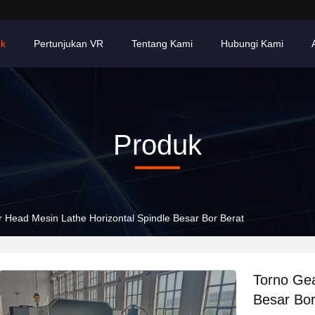
uk
Pertunjukan VR
Tentang Kami
Hubungi Kami
Produk
 Head Mesin Lathe Horizontal Spindle Besar Bor Berat
Torno Gea
Besar Bor