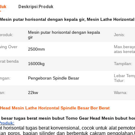
duk
Deskripsi Produk
Mesin putar horisontal dengan kepala gir
,
Mesin Lathe Horizontal
Mesin putar horisontal dengan kepala
roduk:
Jenis:
gir
ing Over
Max.berayu
2500mm
atas kereta
rat benda
16000kg
Tampilan:
Lebar Tem
ngan:
Pengeboran Spindle Besar
Tidur:
an:
22kw
Warna:
Head Mesin Lathe Horizontal Spindle Besar Bor Berat
 besar tugas berat mesin bubut Torno Gear Head Mesin bubut hor
Produk:
t horisontal tugas berat konvensional, cocok untuk alat pemot
an poros, bagian silinder dan berbentuk cakram pengolahan.U