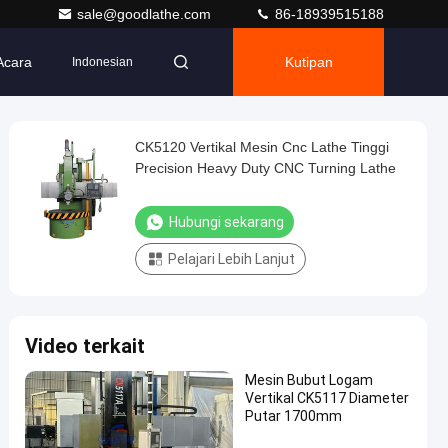
sale@goodlathe.com
86-18939515188
Acara
Kutipan
Indonesian
CK5120 Vertikal Mesin Cnc Lathe Tinggi
Precision Heavy Duty CNC Turning Lathe
Hubungi sekarang
Pelajari Lebih Lanjut
Video terkait
Mesin Bubut Logam
Vertikal CK5117 Diameter
Putar 1700mm