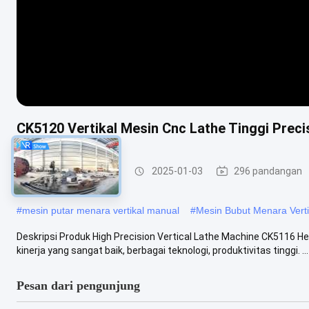
CK5120 Vertikal Mesin Cnc Lathe Tinggi Prec
Mesin Lathe Vertikal
2025-01-03
296 pandangan
#
mesin putar menara vertikal manual
#
Mesin Bubut Menara Vert
Deskripsi Produk High Precision Vertical Lathe Machine CK5116 He
kinerja yang sangat baik, berbagai teknologi, produktivitas tinggi. ...
Pesan dari pengunjung