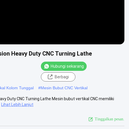
ision Heavy Duty CNC Turning Lathe
Hubungi sekarang
Berbagi
ikal Kolom Tunggal
#
Mesin Bubut CNC Vertikal
avy Duty CNC Turning Lathe Mesin bubut vertikal CNC memiliki
Lihat Lebih Lanjut
Tinggalkan pesan.