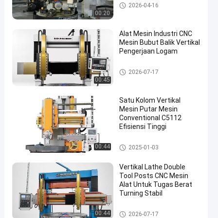
Mesin Lathe Vertikal
2026-04-16
00:20
Alat Mesin Industri CNC
Mesin Bubut Balik Vertikal
Pengerjaan Logam
Mesin Lathe Vertikal
2026-07-17
00:45
Satu Kolom Vertikal
Mesin Putar Mesin
Conventional C5112
Efisiensi Tinggi
Mesin Lathe Vertikal
00:44
2025-01-03
Vertikal Lathe Double
Tool Posts CNC Mesin
Alat Untuk Tugas Berat
Turning Stabil
Mesin Lathe Vertikal
00:44
2026-07-17